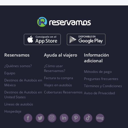
Reservamos
Ayuda al viajero
Información
adicional
¿Quiénes somos?
¿Cómo usar
Reservamos?
Métodos de pago
Equipo
Factura tu compra
Preguntas frecuentes
Destinos de Autobús en
México
Viajes en autobús
Términos y Condiciones
Destinos de Autobús en
Coberturas Reservamos
Aviso de Privacidad
United States
Líneas de autobús
Hospedaje