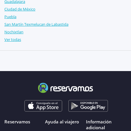
Guadalajara
Ciudad de México
Puebla
San Martín Texmelucan de Labastida
Nochixtlan
Ver todas
Reservamos
Ayuda al viajero
Información
adicional