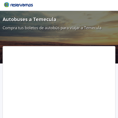
Autobuses a Temecula
Compra tus boletos de autobús para viajar a Temecula