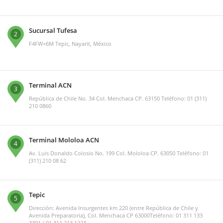
Sucursal Tufesa
2
F4FW+6M Tepic, Nayarit, México
Terminal ACN
3
República de Chile No. 34 Col. Menchaca CP. 63150 Teléfono: 01 (311)
210 0860
Terminal Mololoa ACN
4
Av. Luis Donaldo Colosio No. 199 Col. Mololoa CP. 63050 Teléfono: 01
(311) 210 08 62
Tepic
5
Dirección: Avenida Insurgentes km 220 (entre República de Chile y
Avenida Preparatoria), Col. Menchaca CP 63000Teléfono: 01 311 133
3391 / 01 311 213 1223