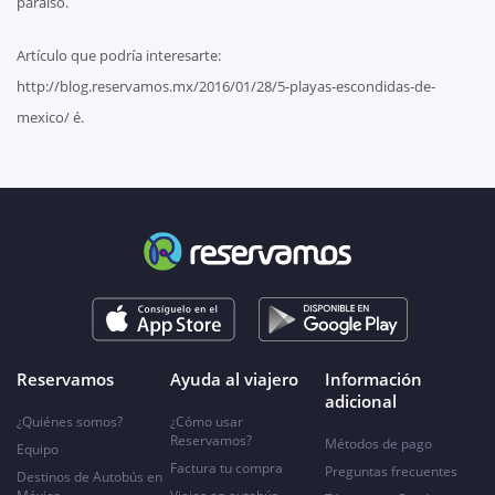
paraíso.
Artículo que podría interesarte:
http://blog.reservamos.mx/2016/01/28/5-playas-escondidas-de-
mexico/ é.
Reservamos
Ayuda al viajero
Información
adicional
¿Quiénes somos?
¿Cómo usar
Reservamos?
Métodos de pago
Equipo
Factura tu compra
Preguntas frecuentes
Destinos de Autobús en