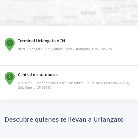
Terminal Uriangato ACN
1
Blvd. Uriangato 697, Colinas, 38985 Uriangato, Gto., México
Central de autobuses
2
Dirección: Fernández de Lizardi s/n (entre Río Balsas y Leovino Zavala),
Col. Centro CP 38980
Descubre quienes te llevan a Uriangato