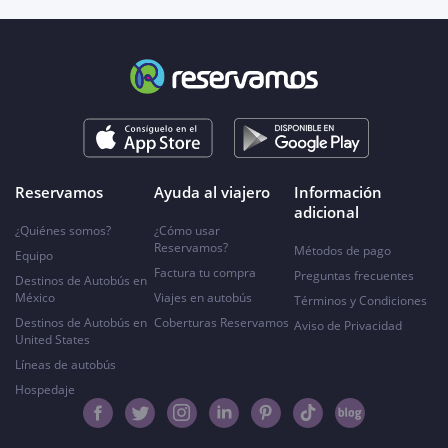
Reservamos
Ayuda al viajero
Información
adicional
¿Quiénes somos?
¿Cómo usar
Reservamos?
Métodos de pago
Equipo
Factura tu compra
Preguntas frecuentes
Destinos de Autobús en
México
Viajes en autobús
Términos y Condiciones
Destinos de Autobús en
Coberturas Reservamos
Aviso de Privacidad
United States
Líneas de autobús
Hospedaje