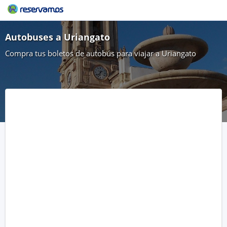
Autobuses a Uriangato
Compra tus boletos de autobús para viajar a Uriangato