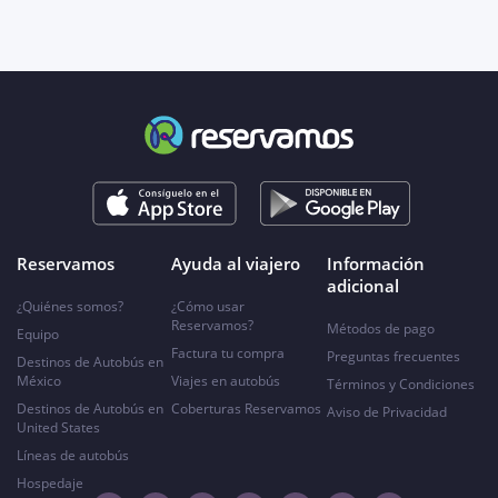
Reservamos
Ayuda al viajero
Información
adicional
¿Quiénes somos?
¿Cómo usar
Reservamos?
Métodos de pago
Equipo
Factura tu compra
Preguntas frecuentes
Destinos de Autobús en
México
Viajes en autobús
Términos y Condiciones
Destinos de Autobús en
Coberturas Reservamos
Aviso de Privacidad
United States
Líneas de autobús
Hospedaje