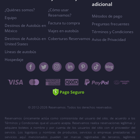
adicional
¿Quiénes somos?
¿Cómo usar
Reservamos?
Métodos de pago
Equipo
Factura tu compra
Preguntas frecuentes
Destinos de Autobús en
México
Viajes en autobús
Términos y Condiciones
Destinos de Autobús en
Coberturas Reservamos
Aviso de Privacidad
United States
Líneas de autobús
Hospedaje
© 2012-2026 Reservamos. Todos los derechos reservados.
Reservamos únicamente actúa como comisionista del usuario del sitio, de acuerdo a los
Términos y Condiciones que el usuario acepta. Reservamos realiza reservaciones legítimas y
adquiere boletos a nombre y por cuenta de los usuarios del sitio con el proveedor del
servicio. Los logotipos y nombres de productos, servicios o empresas prestadoras de
servicios aquí mencionados pueden ser marcas registradas de terceros, legítimos