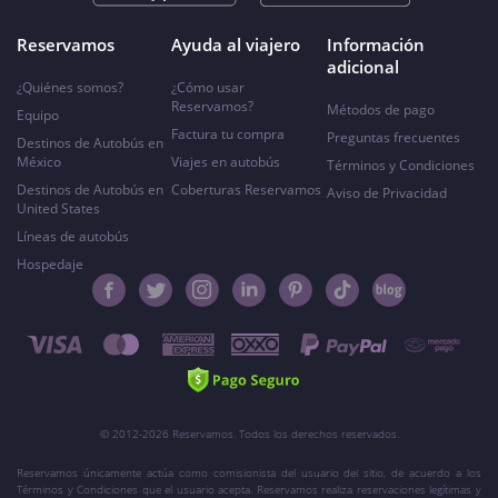
Reservamos
Ayuda al viajero
Información
adicional
¿Quiénes somos?
¿Cómo usar
Reservamos?
Métodos de pago
Equipo
Factura tu compra
Preguntas frecuentes
Destinos de Autobús en
México
Viajes en autobús
Términos y Condiciones
Destinos de Autobús en
Coberturas Reservamos
Aviso de Privacidad
United States
Líneas de autobús
Hospedaje
© 2012-2026 Reservamos. Todos los derechos reservados.
Reservamos únicamente actúa como comisionista del usuario del sitio, de acuerdo a los
Términos y Condiciones que el usuario acepta. Reservamos realiza reservaciones legítimas y