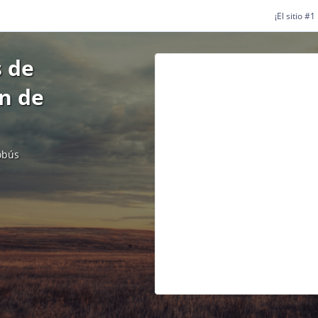
¡El sitio #
 de
n de
obús