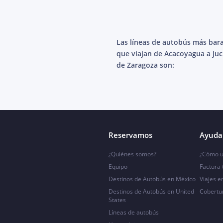
Las líneas de autobús más bar
que viajan de Acacoyagua a Juc
de Zaragoza son:
Reservamos
Ayuda 
¿Quiénes somos?
¿Cómo u
Equipo
Factura
Destinos de Autobús en México
Viajes e
Destinos de Autobús en United
Cobertu
States
Líneas de autobús