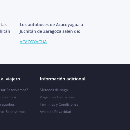
atas
Los autobuses de Acacoyagua a
hitán
Juchitán de Zaragoza salen de:
ACACOYAGUA
al viajero
Información adicional
sar Reservamos?
Métodos de pago
 tu compra
Preguntas frecuentes
n autobús
Términos y Condiciones
ras Reservamos
Aviso de Privacidad