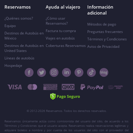
Reservamos
Ayuda al viajero
Información
adicional
¿Quiénes somos?
¿Cómo usar
Reservamos?
Métodos de pago
Equipo
Factura tu compra
Preguntas frecuentes
Destinos de Autobús en
México
Viajes en autobús
Términos y Condiciones
Destinos de Autobús en
Coberturas Reservamos
Aviso de Privacidad
United States
Líneas de autobús
Hospedaje
© 2012-2026 Reservamos. Todos los derechos reservados.
Reservamos únicamente actúa como comisionista del usuario del sitio, de acuerdo a los
Términos y Condiciones que el usuario acepta. Reservamos realiza reservaciones legítimas y
adquiere boletos a nombre y por cuenta de los usuarios del sitio con el proveedor del