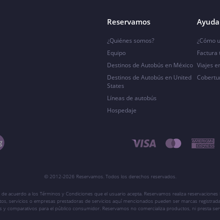
Reservamos
Ayuda 
¿Quiénes somos?
¿Cómo u
Equipo
Factura
Destinos de Autobús en México
Viajes e
Destinos de Autobús en United
Cobertu
States
Líneas de autobús
Hospedaje
© 2012-2026 Reservamos. Todos los derechos reservados.
 de acuerdo a los Términos y Condiciones que el usuario acepta. Reservamos realiza reservaciones l
ctos, servicios o empresas prestadoras de servicios aquí mencionados pueden ser marcas registrada
vos y comparativos para el público consumidor. Reservamos no comercializa productos, ni presta ser