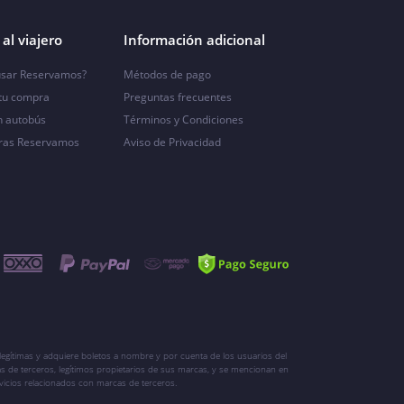
al viajero
Información adicional
sar Reservamos?
Métodos de pago
 tu compra
Preguntas frecuentes
n autobús
Términos y Condiciones
ras Reservamos
Aviso de Privacidad
egítimas y adquiere boletos a nombre y por cuenta de los usuarios del
s de terceros, legítimos propietarios de sus marcas, y se mencionan en
vicios relacionados con marcas de terceros.