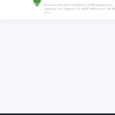
Dirección: Avenida Cuauhtémoc #1605 (esquina con
Caminos), Col. Progreso CP 39350 Teléfono: 01 744 48
5714