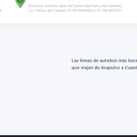
Dirección: Avenido Ejido #47 (entre Mal Paso y Río Grande),
6
Col. Palmar del Carabali CP 39189Teléfono: 01 744 483 5751
Las líneas de autobús más bar
que viajan de Acapulco a Cuaut