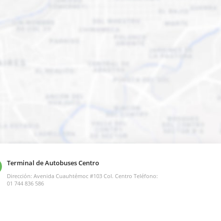
Terminal de Autobuses Centro
Dirección: Avenida Cuauhtémoc #103 Col. Centro Teléfono:
01 744 836 586