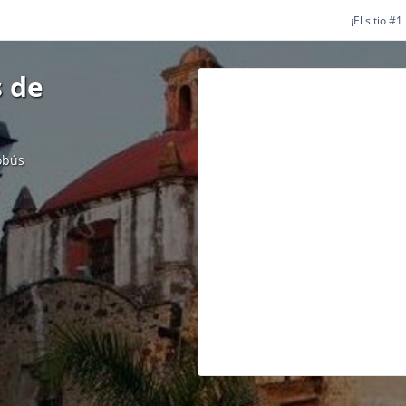
¡El sitio #
 de
obús