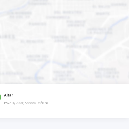
Altar
P578+6J Altar, Sonora, México