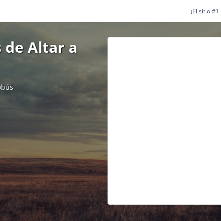
¡El sitio #
 de Altar a
obús