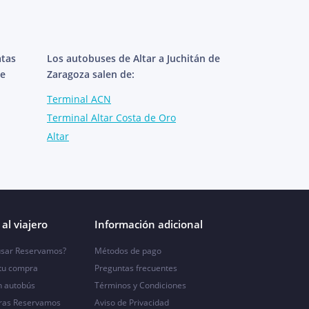
atas
Los autobuses de Altar a Juchitán de
de
Zaragoza salen de:
Terminal ACN
Terminal Altar Costa de Oro
Altar
al viajero
Información adicional
sar Reservamos?
Métodos de pago
 tu compra
Preguntas frecuentes
n autobús
Términos y Condiciones
ras Reservamos
Aviso de Privacidad