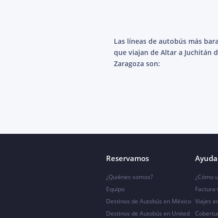
Las líneas de autobús más bar
que viajan de Altar a Juchitán 
Zaragoza son:
Reservamos
Ayuda 
¿Quiénes somos?
¿Cómo u
Equipo
Factura
Destinos de Autobús en México
Viajes e
Destinos de Autobús en United
Cobertu