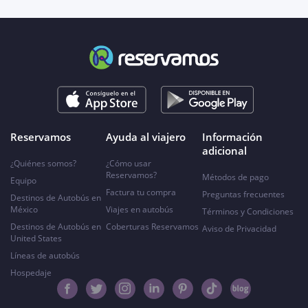
Reservamos
Ayuda al viajero
Información
adicional
¿Quiénes somos?
¿Cómo usar
Reservamos?
Métodos de pago
Equipo
Factura tu compra
Preguntas frecuentes
Destinos de Autobús en
México
Viajes en autobús
Términos y Condiciones
Destinos de Autobús en
Coberturas Reservamos
Aviso de Privacidad
United States
Líneas de autobús
Hospedaje