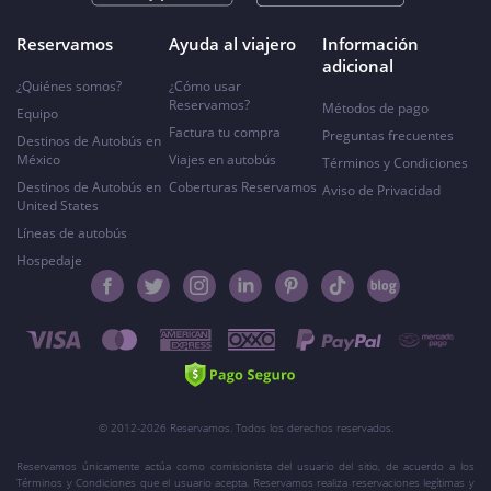
Reservamos
Ayuda al viajero
Información
adicional
¿Quiénes somos?
¿Cómo usar
Reservamos?
Métodos de pago
Equipo
Factura tu compra
Preguntas frecuentes
Destinos de Autobús en
México
Viajes en autobús
Términos y Condiciones
Destinos de Autobús en
Coberturas Reservamos
Aviso de Privacidad
United States
Líneas de autobús
Hospedaje
© 2012-2026 Reservamos. Todos los derechos reservados.
Reservamos únicamente actúa como comisionista del usuario del sitio, de acuerdo a los
Términos y Condiciones que el usuario acepta. Reservamos realiza reservaciones legítimas y