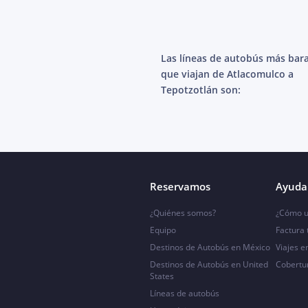
Las líneas de autobús más bar
que viajan de Atlacomulco a
Tepotzotlán son:
Reservamos
Ayuda 
¿Quiénes somos?
¿Cómo u
Equipo
Factura
Destinos de Autobús en México
Viajes e
Destinos de Autobús en United
Cobertu
States
Líneas de autobús