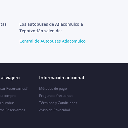
atas
Los autobuses de Atlacomulco a
Tepotzotlán salen de:
Central de Autobuses Atlacomulco
al viajero
Información adicional
sar Reservamos?
Métodos de pago
 tu compra
Preguntas frecuentes
n autobús
Términos y Condiciones
ras Reservamos
Aviso de Privacidad