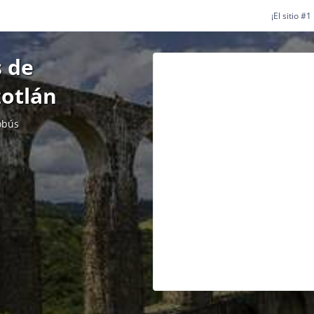
¡El sitio #
 de
zotlán
obús