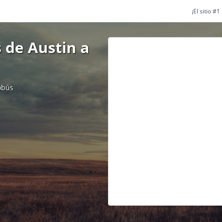
¡El sitio #
 de Austin a
obús