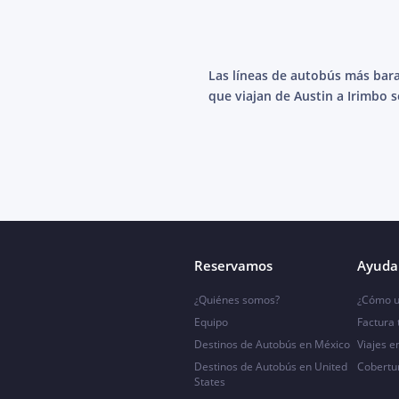
Las líneas de autobús más bar
que viajan de Austin a Irimbo s
Reservamos
Ayuda 
¿Quiénes somos?
¿Cómo u
Equipo
Factura
Destinos de Autobús en México
Viajes e
Destinos de Autobús en United
Cobertu
States