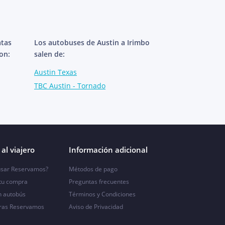
atas
Los autobuses de Austin a Irimbo
on:
salen de:
Austin Texas
TBC Austin - Tornado
al viajero
Información adicional
sar Reservamos?
Métodos de pago
 tu compra
Preguntas frecuentes
n autobús
Términos y Condiciones
ras Reservamos
Aviso de Privacidad