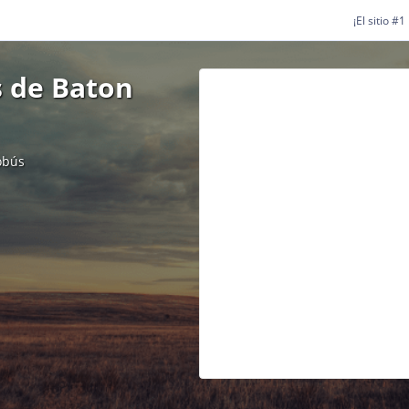
¡El sitio #
s de Baton
obús