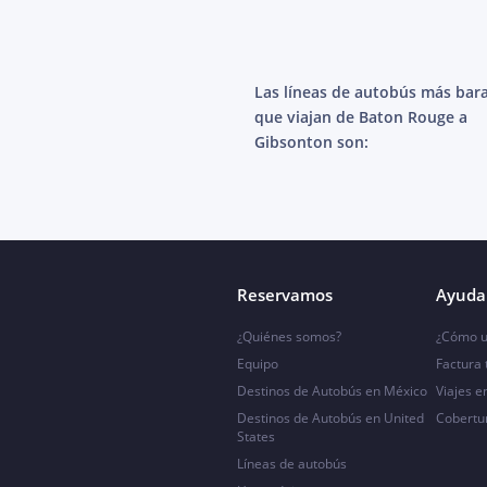
Las líneas de autobús más bar
que viajan de Baton Rouge a
Gibsonton son:
Reservamos
Ayuda 
¿Quiénes somos?
¿Cómo u
Equipo
Factura
Destinos de Autobús en México
Viajes e
Destinos de Autobús en United
Cobertu
States
Líneas de autobús