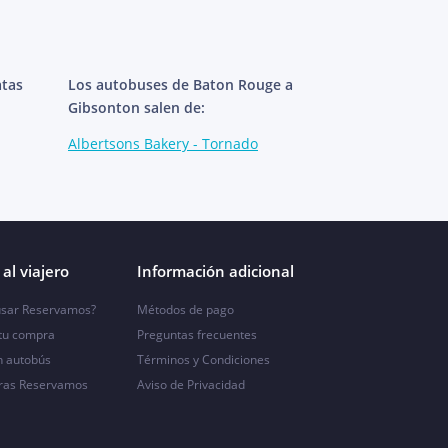
atas
Los autobuses de Baton Rouge a
Gibsonton salen de:
Albertsons Bakery - Tornado
al viajero
Información adicional
sar Reservamos?
Métodos de pago
 tu compra
Preguntas frecuentes
n autobús
Términos y Condiciones
ras Reservamos
Aviso de Privacidad