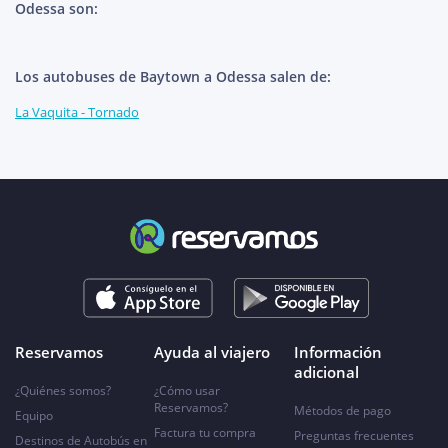
Odessa son:
Los autobuses de Baytown a Odessa salen de:
La Vaquita - Tornado
Reservamos
Ayuda al viajero
Información
adicional
¿Quiénes somos?
¿Cómo usar
Reservamos?
Métodos de pago
Equipo
Factura tu compra
Preguntas frecuentes
Destinos de Autobús en