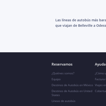
Las líneas de autobús más bar
que viajan de Belleville a Odes
Reservamos
Ayuda 
¿Quiénes somos?
¿Cómo u
Equipo
Factura
Destinos de Autobús en México
Viajes e
Destinos de Autobús en United
Cobertu
States
Líneas de autobús