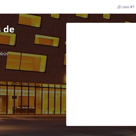
¡El sitio #
 de
obús