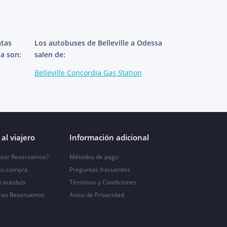
atas
Los autobuses de Belleville a Odessa
sa son:
salen de:
Belleville Concordia Gas Station
al viajero
Información adicional
sar Reservamos?
Métodos de pago
 tu compra
Preguntas frecuentes
n autobús
Términos y Condiciones
ras Reservamos
Aviso de Privacidad