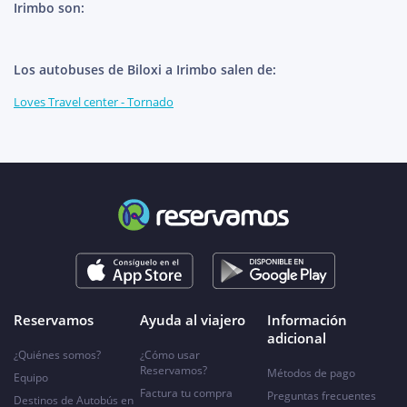
Irimbo son:
Los autobuses de Biloxi a Irimbo salen de:
Loves Travel center - Tornado
Reservamos
Ayuda al viajero
Información
adicional
¿Quiénes somos?
¿Cómo usar
Reservamos?
Métodos de pago
Equipo
Factura tu compra
Preguntas frecuentes
Destinos de Autobús en