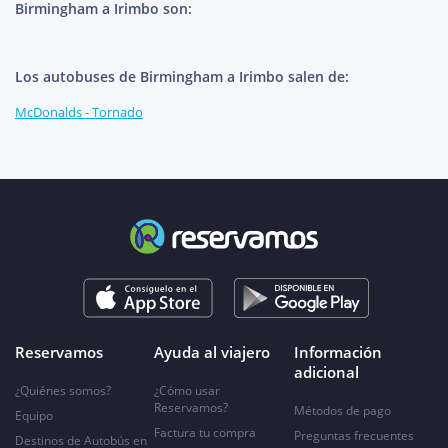
Birmingham a Irimbo son:
Los autobuses de Birmingham a Irimbo salen de:
McDonalds - Tornado
Reservamos
Ayuda al viajero
Información
adicional
¿Quiénes somos?
¿Cómo usar
Reservamos?
Métodos de pago
Equipo
Factura tu compra
Preguntas frecuentes
Destinos de Autobús en