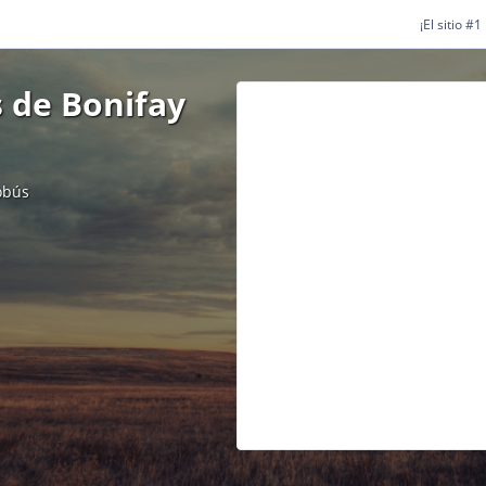
¡El sitio #
 de Bonifay
obús