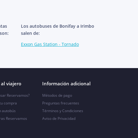
atas
Los autobuses de Bonifay a Irimbo
 son:
salen de:
Exxon Gas Station - Tornado
al viajero
Información adicional
sar Reservamos?
Métodos de pago
 tu compra
Preguntas frecuentes
n autobús
Términos y Condiciones
ras Reservamos
Aviso de Privacidad