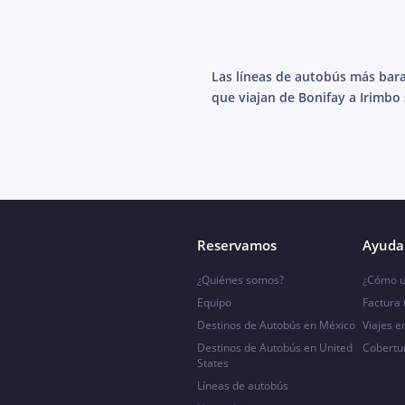
Las líneas de autobús más bar
que viajan de Bonifay a Irimbo
Reservamos
Ayuda 
¿Quiénes somos?
¿Cómo u
Equipo
Factura
Destinos de Autobús en México
Viajes e
Destinos de Autobús en United
Cobertu
States
Líneas de autobús