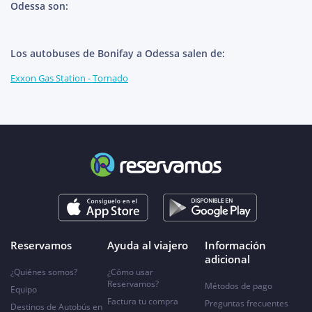
Odessa son:
Los autobuses de Bonifay a Odessa salen de:
Exxon Gas Station - Tornado
Reservamos
Ayuda al viajero
Información
adicional
¿Quiénes somos?
¿Cómo usar
Reservamos?
Métodos de pago
Equipo
Factura tu compra
Preguntas frecuentes
Destinos de Autobús en