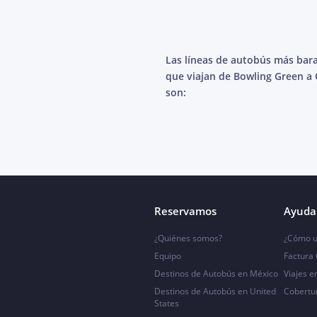
Las líneas de autobús más bar
que viajan de Bowling Green a
son:
Reservamos
Ayuda 
¿Quiénes somos?
¿Cómo u
Equipo
Factura
Destinos de Autobús en México
Viajes e
Destinos de Autobús en United
Cobertu
States