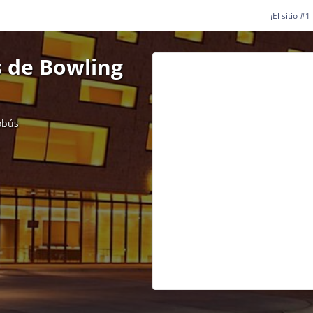
¡El sitio #
 de Bowling
obús