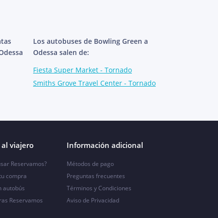
atas
Los autobuses de Bowling Green a
 Odessa
Odessa salen de:
Fiesta Super Market - Tornado
Smiths Grove Travel Center - Tornado
al viajero
Información adicional
sar Reservamos?
Métodos de pago
 tu compra
Preguntas frecuentes
n autobús
Términos y Condiciones
ras Reservamos
Aviso de Privacidad