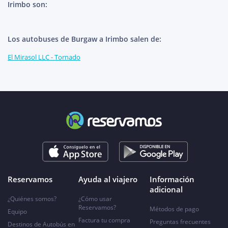
Irimbo son:
Los autobuses de Burgaw a Irimbo salen de:
El Mirasol LLC - Tornado
Reservamos
Ayuda al viajero
Información
adicional
¿Quiénes somos?
¿Cómo usar
Reservamos?
Métodos de pago
Equipo
Factura tu compra
Preguntas frecuentes
Destinos de Autobús en