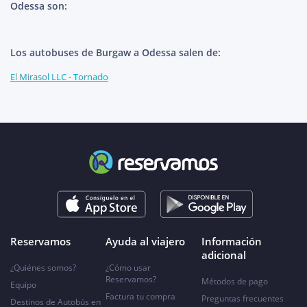
Odessa son:
Los autobuses de Burgaw a Odessa salen de:
El Mirasol LLC - Tornado
Reservamos
Ayuda al viajero
Información
adicional
¿Quiénes somos?
¿Cómo usar
Reservamos?
Métodos de pago
Equipo
Factura tu compra
Preguntas frecuentes
Destinos de Autobús en