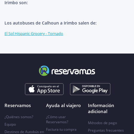
Irimbo son:
Los autobuses de Calhoun a Irimbo salen de:
El Sol Hispanic Grocery - Tornado
Reservamos
Ayuda al viajero
Información
adicional
¿Quiénes somos?
¿Cómo usar
Reservamos?
Métodos de pago
Equipo
Factura tu compra
Preguntas frecuentes
Destinos de Autobús en