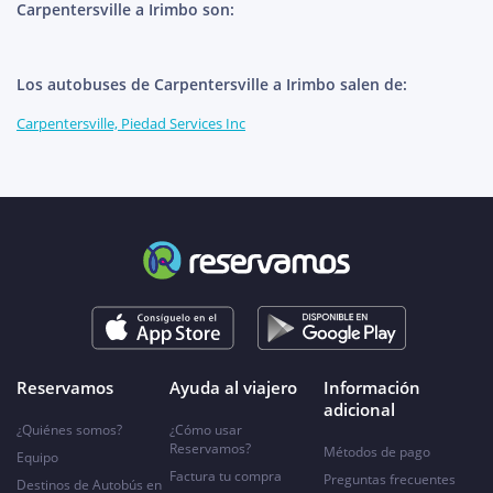
Carpentersville a Irimbo son:
Los autobuses de Carpentersville a Irimbo salen de:
Carpentersville, Piedad Services Inc
Reservamos
Ayuda al viajero
Información
adicional
¿Quiénes somos?
¿Cómo usar
Reservamos?
Métodos de pago
Equipo
Factura tu compra
Preguntas frecuentes
Destinos de Autobús en