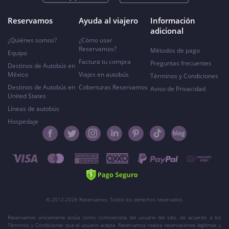
Reservamos
Ayuda al viajero
Información
adicional
¿Quiénes somos?
¿Cómo usar
Reservamos?
Métodos de pago
Equipo
Factura tu compra
Preguntas frecuentes
Destinos de Autobús en
México
Viajes en autobús
Términos y Condiciones
Destinos de Autobús en
Coberturas Reservamos
Aviso de Privacidad
United States
Líneas de autobús
Hospedaje
© 2012-2026 Reservamos. Todos los derechos reservados.
Reservamos únicamente actúa como comisionista del usuario del sitio, de acuerdo a los
Términos y Condiciones que el usuario acepta. Reservamos realiza reservaciones legítimas y