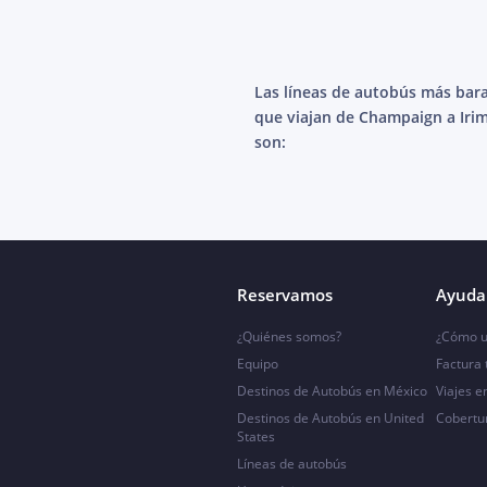
Las líneas de autobús más bar
que viajan de Champaign a Iri
son:
Reservamos
Ayuda 
¿Quiénes somos?
¿Cómo u
Equipo
Factura
Destinos de Autobús en México
Viajes e
Destinos de Autobús en United
Cobertu
States
Líneas de autobús