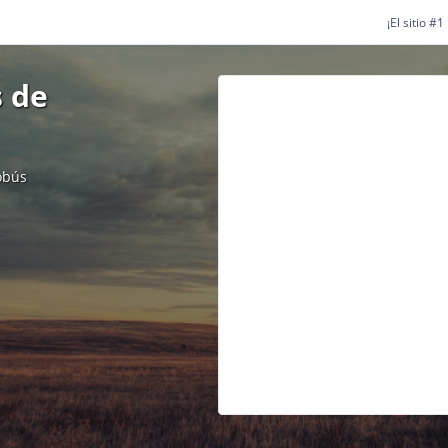
¡El sitio #
 de
obús