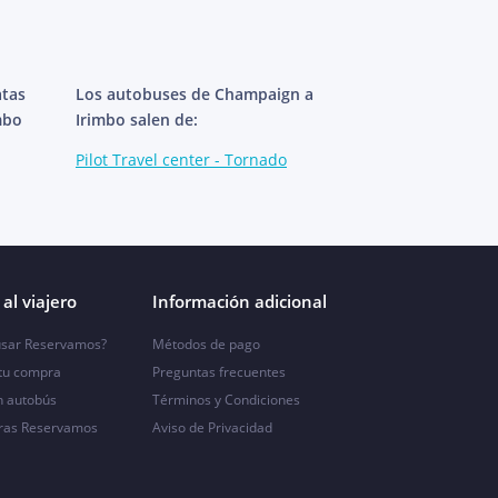
atas
Los autobuses de Champaign a
mbo
Irimbo salen de:
Pilot Travel center - Tornado
al viajero
Información adicional
sar Reservamos?
Métodos de pago
 tu compra
Preguntas frecuentes
n autobús
Términos y Condiciones
ras Reservamos
Aviso de Privacidad