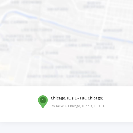
Chicago, IL, (IL - TBC Chicago)
1
R8H4+W66 Chicago, Illinois, EE. UU.