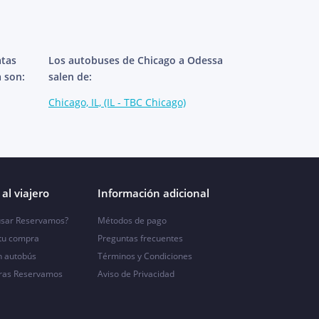
atas
Los autobuses de Chicago a Odessa
 son:
salen de:
Chicago, IL, (IL - TBC Chicago)
al viajero
Información adicional
sar Reservamos?
Métodos de pago
 tu compra
Preguntas frecuentes
n autobús
Términos y Condiciones
ras Reservamos
Aviso de Privacidad