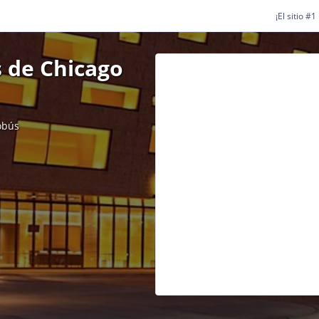
¡El sitio #
 de Chicago
obús