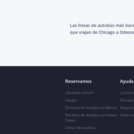
Las líneas de autobús más bar
que viajan de Chicago a Odessa
Reservamos
Ayuda 
¿Quiénes somos?
¿Cómo u
Equipo
Factura
Destinos de Autobús en México
Viajes e
Destinos de Autobús en United
Cobertu
States
Líneas de autobús