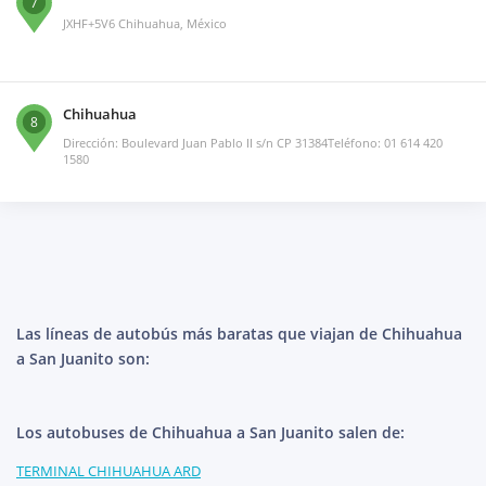
7
JXHF+5V6 Chihuahua, México
Chihuahua
8
Dirección: Boulevard Juan Pablo II s/n CP 31384Teléfono: 01 614 420
1580
Las líneas de autobús más baratas que viajan de Chihuahua
a San Juanito son:
Los autobuses de Chihuahua a San Juanito salen de:
TERMINAL CHIHUAHUA ARD