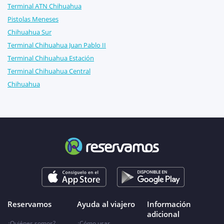
Terminal ATN Chihuahua
Pistolas Meneses
Chihuahua Sur
Terminal Chihuahua Juan Pablo II
Terminal Chihuahua Estación
Terminal Chihuahua Central
Chihuahua
Reservamos
Ayuda al viajero
Información
adicional
¿Quiénes somos?
¿Cómo usar