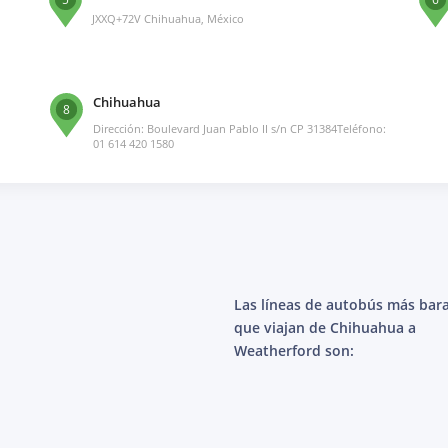
JXXQ+72V Chihuahua, México
Chihuahua
8
Dirección: Boulevard Juan Pablo II s/n CP 31384Teléfono:
01 614 420 1580
Las líneas de autobús más bar
que viajan de Chihuahua a
Weatherford son: