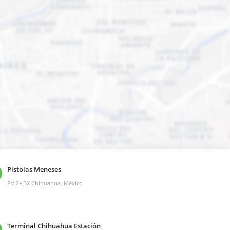
Pistolas Meneses
PVJ2+J3X Chihuahua, México
Terminal Chihuahua Estación