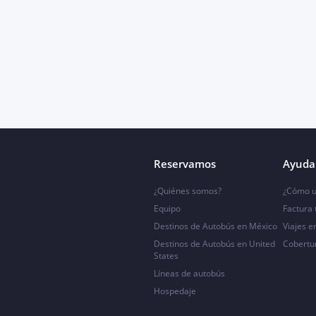
Reservamos
Ayuda 
¿Quiénes somos?
¿Cómo u
Equipo
Factura
Destinos de Autobús en México
Viajes e
Destinos de Autobús en United
Cobertu
States
Líneas de autobús
Hospedaje