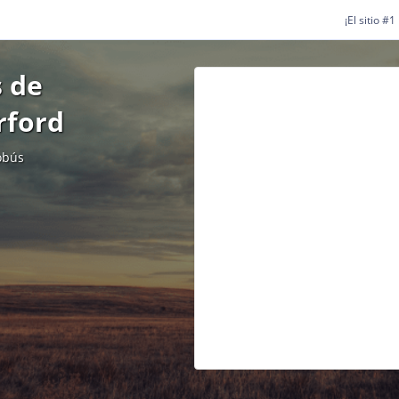
¡El sitio #
 de
rford
obús