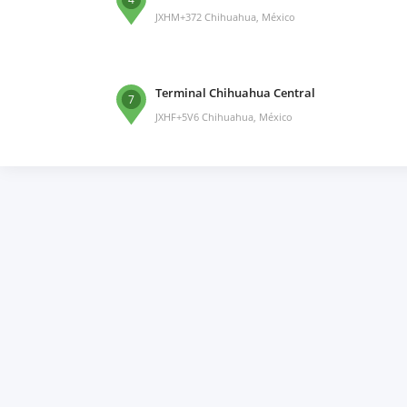
JXHM+372 Chihuahua, México
Terminal Chihuahua Central
7
JXHF+5V6 Chihuahua, México