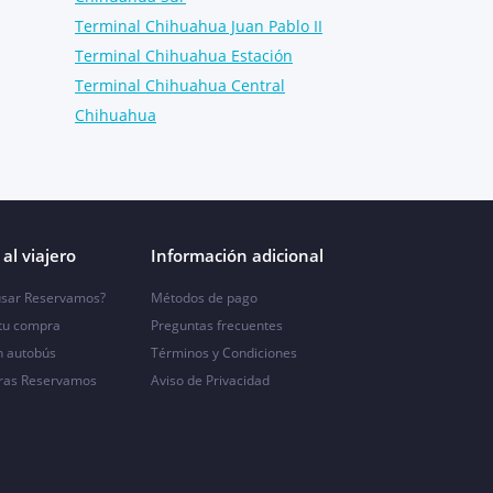
Terminal Chihuahua Juan Pablo II
Terminal Chihuahua Estación
Terminal Chihuahua Central
Chihuahua
al viajero
Información adicional
sar Reservamos?
Métodos de pago
 tu compra
Preguntas frecuentes
n autobús
Términos y Condiciones
ras Reservamos
Aviso de Privacidad