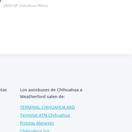
JW53+7JP Chihuahua, México
atas
Los autobuses de Chihuahua a
Weatherford salen de:
TERMINAL CHIHUAHUA ARD
Terminal ATN Chihuahua
Pistolas Meneses
Chihuahua Sur