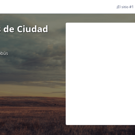
¡El sitio #
 de Ciudad
obús