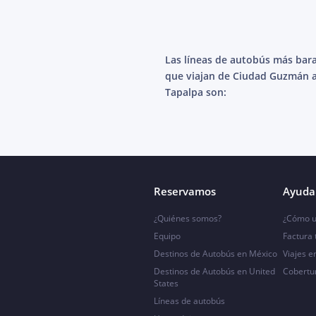
Las líneas de autobús más bar
que viajan de Ciudad Guzmán 
Tapalpa son:
Reservamos
Ayuda 
¿Quiénes somos?
¿Cómo u
Equipo
Factura
Destinos de Autobús en México
Viajes e
Destinos de Autobús en United
Cobertu
States
Líneas de autobús