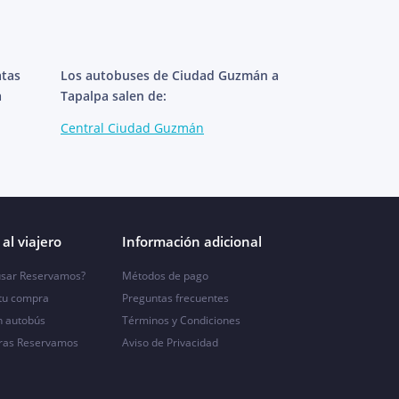
atas
Los autobuses de Ciudad Guzmán a
a
Tapalpa salen de:
Central Ciudad Guzmán
al viajero
Información adicional
sar Reservamos?
Métodos de pago
 tu compra
Preguntas frecuentes
n autobús
Términos y Condiciones
ras Reservamos
Aviso de Privacidad