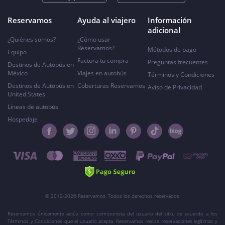
Reservamos
Ayuda al viajero
Información
adicional
¿Quiénes somos?
¿Cómo usar
Reservamos?
Métodos de pago
Equipo
Factura tu compra
Preguntas frecuentes
Destinos de Autobús en
México
Viajes en autobús
Términos y Condiciones
Destinos de Autobús en
Coberturas Reservamos
Aviso de Privacidad
United States
Líneas de autobús
Hospedaje
© 2012-2026 Reservamos. Todos los derechos reservados.
Reservamos únicamente actúa como comisionista del usuario del sitio, de acuerdo a los
Términos y Condiciones que el usuario acepta. Reservamos realiza reservaciones legítimas y