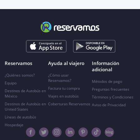
Reservamos
Ayuda al viajero
Información
adicional
¿Quiénes somos?
¿Cómo usar
Reservamos?
Métodos de pago
Equipo
Factura tu compra
Preguntas frecuentes
Destinos de Autobús en
México
Viajes en autobús
Términos y Condiciones
Destinos de Autobús en
Coberturas Reservamos
Aviso de Privacidad
United States
Líneas de autobús
Hospedaje