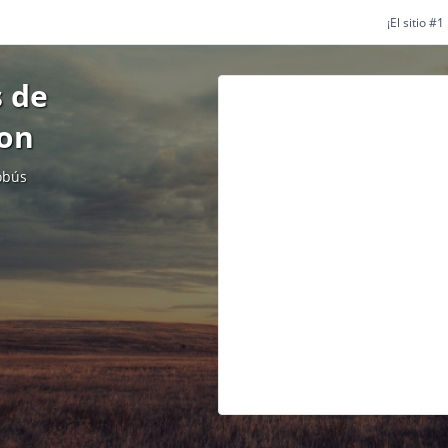
¡El sitio #
 de
ton
obús