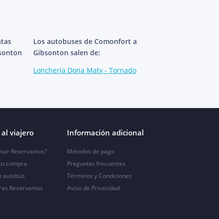
atas
Los autobuses de Comonfort a
bsonton
Gibsonton salen de:
Loncheria Dona Maty - Tornado
al viajero
Información adicional
sar Reservamos?
Métodos de pago
 tu compra
Preguntas frecuentes
n autobús
Términos y Condiciones
ras Reservamos
Aviso de Privacidad