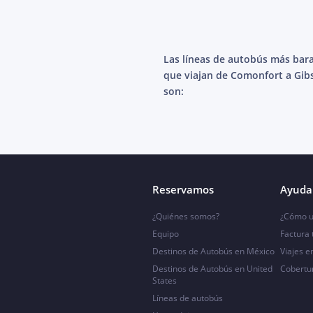
Las líneas de autobús más bar
que viajan de Comonfort a Gi
son:
Reservamos
Ayuda 
¿Quiénes somos?
¿Cómo u
Equipo
Factura
Destinos de Autobús en México
Viajes e
Destinos de Autobús en United
Cobertu
States
Líneas de autobús