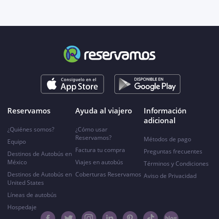
Reservamos
Ayuda al viajero
Información
adicional
¿Quiénes somos?
¿Cómo usar
Reservamos?
Métodos de pago
Equipo
Factura tu compra
Preguntas frecuentes
Destinos de Autobús en
México
Viajes en autobús
Términos y Condiciones
Destinos de Autobús en
Coberturas Reservamos
Aviso de Privacidad
United States
Líneas de autobús
Hospedaje