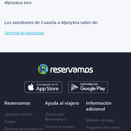
Alpoyeca son:
Los autobuses de Cuautla a Alpoyeca salen de:
Terminal de autobuses
Reservamos
Ayuda al viajero
Información
adicional
¿Quiénes somos?
¿Cómo usar
Reservamos?
Métodos de pago
Equipo
Factura tu compra
Preguntas frecuentes
Destinos de Autobús en