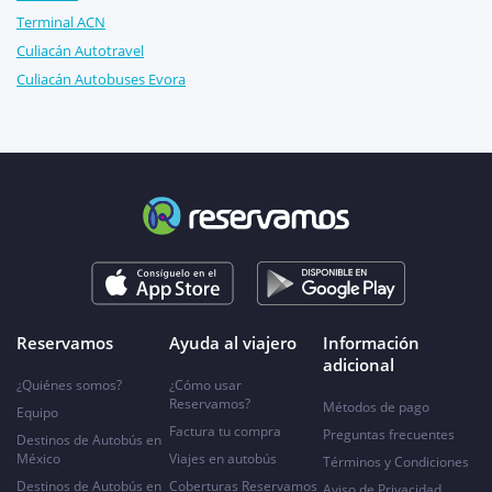
Terminal ACN
Culiacán Autotravel
Culiacán Autobuses Evora
Reservamos
Ayuda al viajero
Información
adicional
¿Quiénes somos?
¿Cómo usar
Reservamos?
Métodos de pago
Equipo
Factura tu compra
Preguntas frecuentes
Destinos de Autobús en
México
Viajes en autobús
Términos y Condiciones
Destinos de Autobús en
Coberturas Reservamos
Aviso de Privacidad