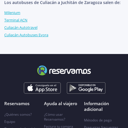
Los autobuses de Culiacán a Juchitán de Zaragoza salen de:
Milenium
Terminal ACN
Culiacán Autotravel
Culiacán Autobuses Evora
Reservamos
Ayuda al viajero
Información
adicional
¿Quiénes somos?
¿Cómo usar
Reservamos?
Métodos de pago
Equipo
Factura tu compra
Preguntas frecuentes