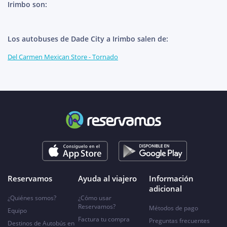
Irimbo son:
Los autobuses de Dade City a Irimbo salen de:
Del Carmen Mexican Store - Tornado
Reservamos
Ayuda al viajero
Información
adicional
¿Quiénes somos?
¿Cómo usar
Reservamos?
Métodos de pago
Equipo
Factura tu compra
Preguntas frecuentes
Destinos de Autobús en