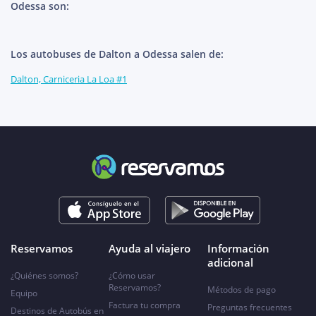
Odessa son:
Los autobuses de Dalton a Odessa salen de:
Dalton, Carniceria La Loa #1
Reservamos
Ayuda al viajero
Información
adicional
¿Quiénes somos?
¿Cómo usar
Reservamos?
Métodos de pago
Equipo
Factura tu compra
Preguntas frecuentes
Destinos de Autobús en