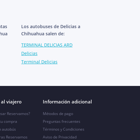
atas
Los autobuses de Delicias a
ahua
Chihuahua salen de:
TERMINAL DELICIAS ARD
Delicias
Terminal Delicias
al viajero
Información adicional
sar Reservamos?
Métodos de pago
 tu compra
Preguntas frecuentes
n autobús
Términos y Condiciones
ras Reservamos
Aviso de Privacidad