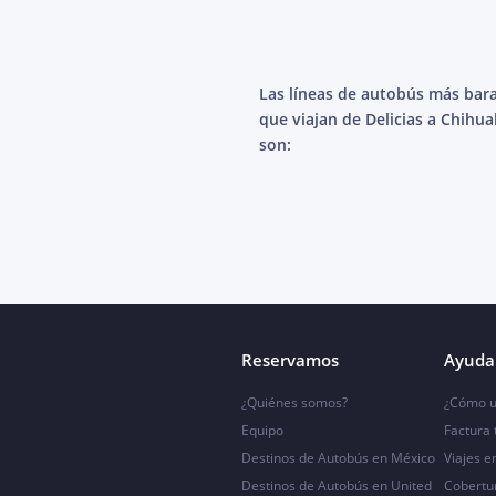
Las líneas de autobús más bar
que viajan de Delicias a Chihu
son:
Reservamos
Ayuda 
¿Quiénes somos?
¿Cómo u
Equipo
Factura
Destinos de Autobús en México
Viajes e
Destinos de Autobús en United
Cobertu