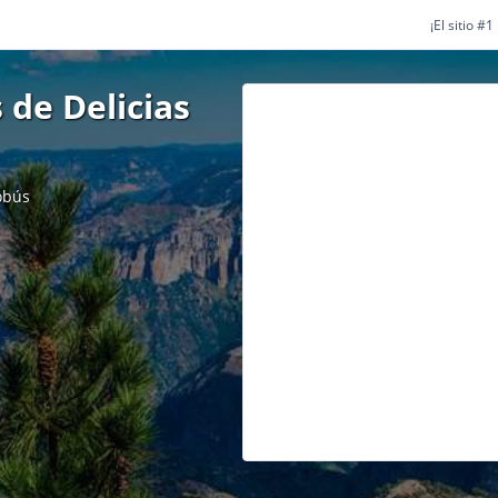
¡El sitio #
 de Delicias
obús