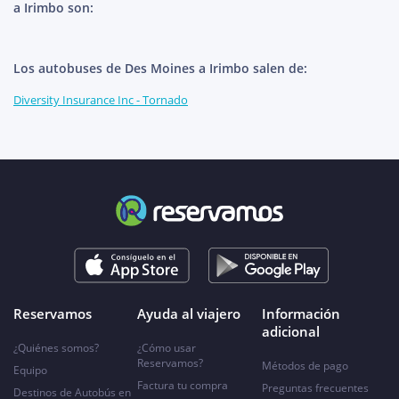
a Irimbo son:
Los autobuses de Des Moines a Irimbo salen de:
Diversity Insurance Inc - Tornado
Reservamos
Ayuda al viajero
Información
adicional
¿Quiénes somos?
¿Cómo usar
Reservamos?
Métodos de pago
Equipo
Factura tu compra
Preguntas frecuentes
Destinos de Autobús en