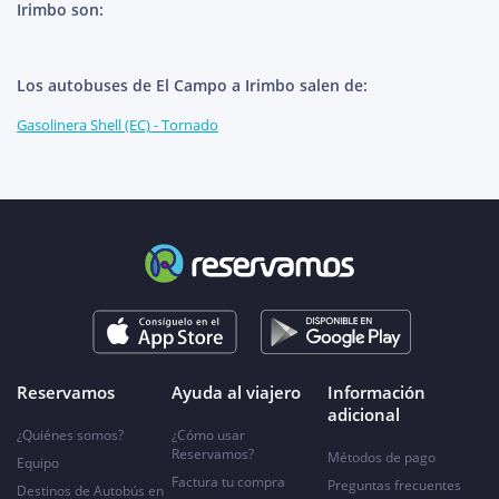
Irimbo son:
Los autobuses de El Campo a Irimbo salen de:
Gasolinera Shell (EC) - Tornado
Reservamos
Ayuda al viajero
Información
adicional
¿Quiénes somos?
¿Cómo usar
Reservamos?
Métodos de pago
Equipo
Factura tu compra
Preguntas frecuentes
Destinos de Autobús en