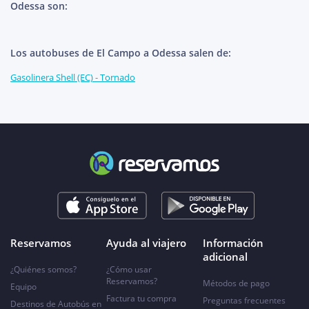
Odessa son:
Los autobuses de El Campo a Odessa salen de:
Gasolinera Shell (EC) - Tornado
Reservamos
Ayuda al viajero
Información
adicional
¿Quiénes somos?
¿Cómo usar
Reservamos?
Métodos de pago
Equipo
Factura tu compra
Preguntas frecuentes
Destinos de Autobús en