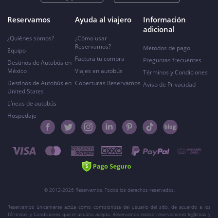
Reservamos
Ayuda al viajero
Información
adicional
¿Quiénes somos?
¿Cómo usar
Reservamos?
Métodos de pago
Equipo
Factura tu compra
Preguntas frecuentes
Destinos de Autobús en
México
Viajes en autobús
Términos y Condiciones
Destinos de Autobús en
Coberturas Reservamos
Aviso de Privacidad
United States
Líneas de autobús
Hospedaje
© 2012-2026 Reservamos. Todos los derechos reservados.
Reservamos únicamente actúa como comisionista del usuario del sitio, de acuerdo a los
Términos y Condiciones que el usuario acepta. Reservamos realiza reservaciones legítimas y