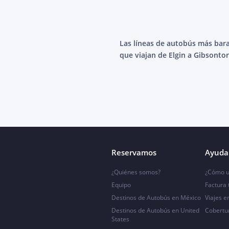
Las líneas de autobús más bar
que viajan de Elgin a Gibsonto
Reservamos
Ayuda 
¿Quiénes somos?
¿Cómo u
Equipo
Factura
Destinos de Autobús en México
Viajes e
Destinos de Autobús en United
Cobertu
States