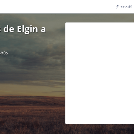
¡El sitio #
 de Elgin a
obús