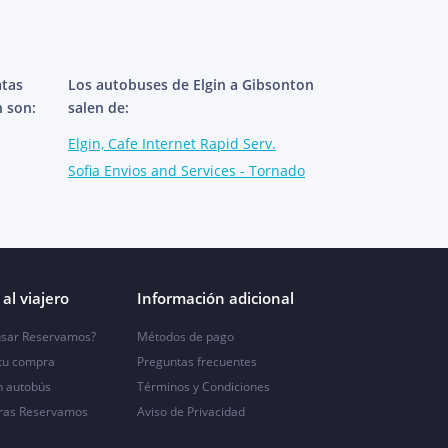
atas
Los autobuses de Elgin a Gibsonton
n son:
salen de:
Elgin, Cafe Internet Rapid Serv.
Sofia Envios and Services - Tornado
al viajero
Información adicional
sar Reservamos?
Métodos de pago
 tu compra
Preguntas frecuentes
n autobús
Términos y Condiciones
ras Reservamos
Aviso de Privacidad