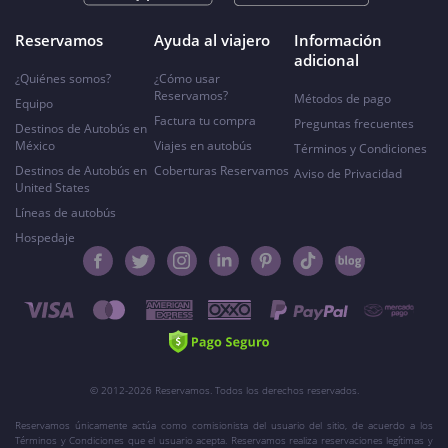
Reservamos
Ayuda al viajero
Información
adicional
¿Quiénes somos?
¿Cómo usar
Reservamos?
Métodos de pago
Equipo
Factura tu compra
Preguntas frecuentes
Destinos de Autobús en
México
Viajes en autobús
Términos y Condiciones
Destinos de Autobús en
Coberturas Reservamos
Aviso de Privacidad
United States
Líneas de autobús
Hospedaje
© 2012-2026 Reservamos. Todos los derechos reservados.
Reservamos únicamente actúa como comisionista del usuario del sitio, de acuerdo a los
Términos y Condiciones que el usuario acepta. Reservamos realiza reservaciones legítimas y